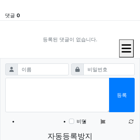
댓글
0
등록된 댓글이 없습니다.
댓글쓰기
필수
필수
이름
비밀번호
등록
이모티콘
폰트어썸
동영상
이미지
새
비밀
자동등록방지